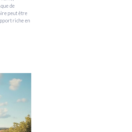
sque de
ire peut être
apport riche en