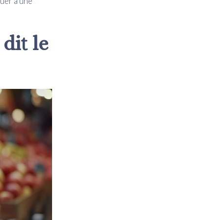
uer à une
dit le