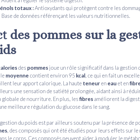
:
Aident à réguler le système digestif.
énols totaux :
Antioxydants qui protègent contre les dommage
:
Base de données référençant les valeurs nutritionnelles.
t des
pommes
sur la ges
ids
calories
des
pommes
joue un rôle significatif dans la gestion
lle
moyenne
contient environ 95
kcal
, ce qui en fait un excel
illent leur apport calorique. La haute
teneur
en
eau
et en
fibr
lleurs une sensation de satiété prolongée, aidant ainsi à réduir
lobale de nourriture. En plus, les
fibres
améliorent la digest
une meilleure régulation du glucose dans le sang.
a gestion du poids est par ailleurs soutenu par la présence de 
mes
, des composés qui ont été étudiés pour leurs effets sur l
ans le corps. Ces composés peuvent aider à moduler le métab