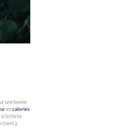
our une bonne
ur
en
calories
 à l’échelle
erchent à