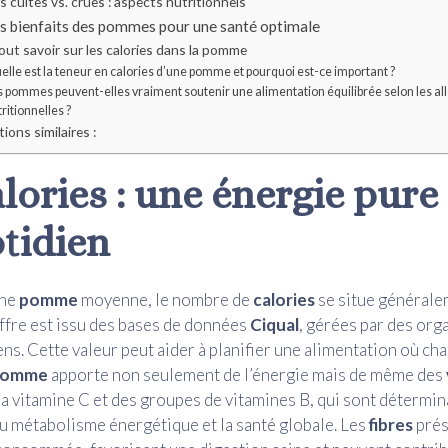
cuites vs. crues : aspects nutritionnels
s bienfaits des pommes pour une santé optimale
out savoir sur les calories dans la pomme
lle est la teneur en calories d’une pomme et pourquoi est-ce important ?
s pommes peuvent-elles vraiment soutenir une alimentation équilibrée selon les al
ritionnelles ?
ions similaires :
alories : une énergie pure
otidien
une
pomme
moyenne, le nombre de
calories
se situe générale
iffre est issu des bases de données
Ciqual
, gérées par des or
s. Cette valeur peut aider à planifier une alimentation où ch
pomme
apporte non seulement de l’énergie mais de même des
 la vitamine C et des groupes de vitamines B, qui sont détermin
 métabolisme énergétique et la santé globale. Les
fibres
prés