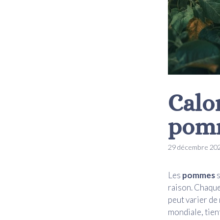
Calor
pom
29 décembre 20
Les
pommes
s
raison. Chaqu
peut varier de 
mondiale, tien