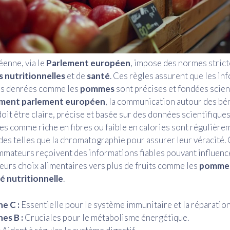
enne, via le
Parlement européen
, impose des normes stric
s nutritionnelles
et de
santé
. Ces règles assurent que les in
les denrées comme les
pommes
sont précises et fondées scien
ement parlement européen
, la communication autour des bé
doit être claire, précise et basée sur des données scientifique
mes comme riche en fibres ou faible en calories sont régulière
es telles que la chromatographie pour assurer leur véracité. 
mateurs reçoivent des informations fiables pouvant influenc
eurs choix alimentaires vers plus de fruits comme les
pomme
é nutritionnelle
.
e C :
Essentielle pour le système immunitaire et la réparation
es B :
Cruciales pour le métabolisme énergétique.