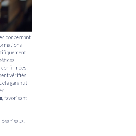
tes concernant
formations
tifiquement.
néfices
s confirmées.
ment vérifiés
Cela garantit
er
s
, favorisant
 des tissus.