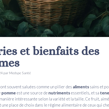
ies et bienfaits des
mes
24
par
Medspe Santé
ont souvent saluées comme un pilier des
aliments
sains et p
e
pomme
est une source de
nutriments
essentiels, et sa
tene
manière intéressante selon la variété et la taille. Ce fruit, aimé
t une place de choix dans le régime alimentaire de ceux qui ch