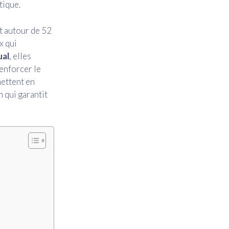
tique.
t autour de 52
x qui
ual
, elles
renforcer le
ettent en
 qui garantit