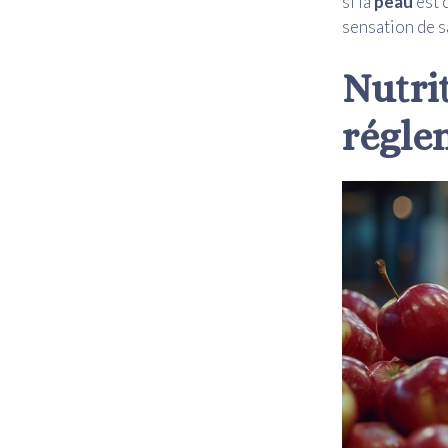
si la
peau
est 
sensation de sa
Nutrit
régle