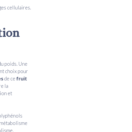
s cellulaires.
tion
 du poids. Une
lent choix pour
es
de ce
fruit
e la
ion et
polyphénols
e métabolisme
olisme,