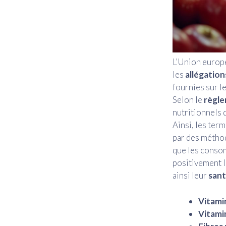
L’Union europé
les
allégation
fournies sur 
Selon le
règl
nutritionnels 
Ainsi, les ter
par des méthod
que les consom
positivement l
ainsi leur
sant
Vitamin
Vitamin