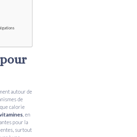
légations
 pour
ment autour de
ganismes de
aque calorie
vitamines
, en
antes pour la
entes, surtout