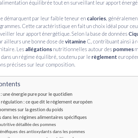
alimentation équilibrée tout en surveillant leur apport énergé
e démarquent par leur faible teneur en
calories
, généralemen
rammes. Cette caractéristique en fait un choix idéal pour ceu
veiller leur apport énergétique. Selon la base de données
Ciq
r ailleurs une bonne dose de
vitamine
C, contribuant ainsi à 
itaire. Les
allégations
nutritionnelles autour des
pommes
m
e dans un régime équilibré, soutenu par le
règlement
européen
ns précises sur leur composition.
ontents
 : une énergie pure pour le quotidien
 régulation : ce que dit le réglement européen
pommes sur la gestion du poids
dans les régimes alimentaires spécifiques
nutritive détaillée des pommes
énéfiques des antioxydants dans les pommes