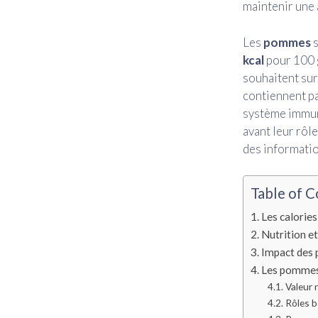
maintenir une 
Les
pommes
s
kcal
pour 100 g
souhaitent sur
contiennent pa
système immun
avant leur rôl
des informatio
Table of C
Les calories
Nutrition et
Impact des 
Les pommes 
Valeur 
Rôles b