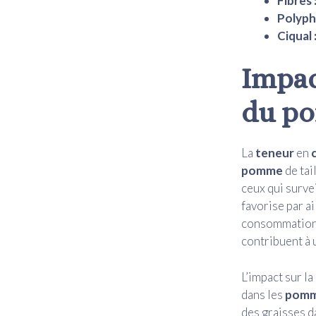
Fibres 
Polyph
Ciqual 
Impac
du po
La
teneur
en
pomme
de tai
ceux qui surve
favorise par ai
consommation g
contribuent à 
L’impact sur l
dans les
pom
des graisses d