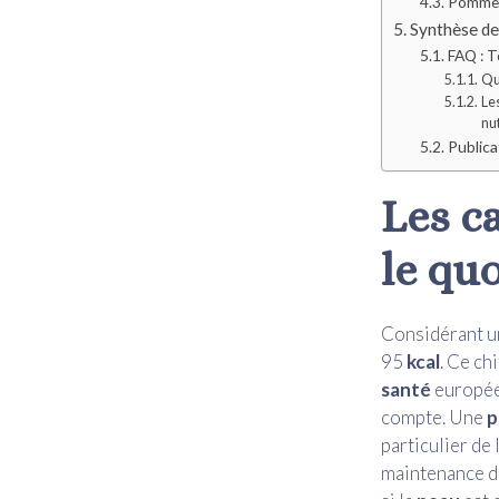
Pommes 
Synthèse de
FAQ : T
Que
Le
nut
Publicat
Les c
le qu
Considérant 
95
kcal
. Ce ch
santé
européen
compte. Une
particulier de
maintenance du